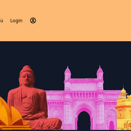
nü
Login