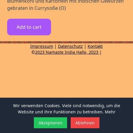
Blumenkohl und Kartoffeln mit indischen Gewürzen
gebraten in Currysoße (O)
Add to cart
Impressum
|
Datenschutz
|
Kontakt
©
2023 Namaste India Halle, 2023
|
Wir verwenden Cookies. Viele sind notwendig, um die
Website und ihre Funktionen zu betreiben.
Mehr
Akzeptieren
Ablehnen